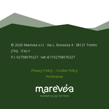
© 2026 Marevea s.r.l. · Via L. Bonazza 4 · 38121 Trento
(TN) · ITALY
P.I. 02758070227 · Vat id IT02758070227
Privacy Policy
|
Cookie Policy
Preferenze