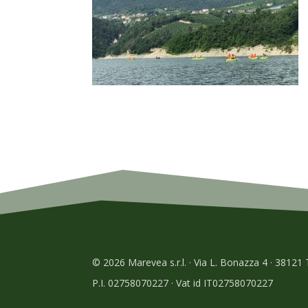
© 2026 Marevea s.r.l. · Via L. Bonazza 4 · 38121
P.I. 02758070227 · Vat id IT02758070227