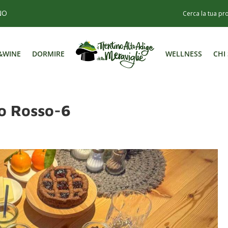
NO
&WINE
DORMIRE
WELLNESS
CHI
&WINE
DORMIRE
WELLNESS
CHI
lo Rosso-6