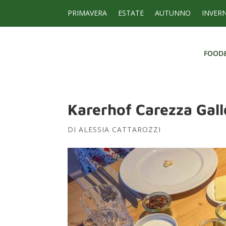
PRIMAVERA
ESTATE
AUTUNNO
INVER
FOOD
FOOD
Karerhof Carezza Gal
DI
ALESSIA CATTAROZZI