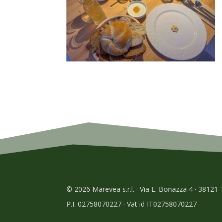
© 2026 Marevea s.r.l. · Via L. Bonazza 4 · 38121
P.I. 02758070227 · Vat id IT02758070227