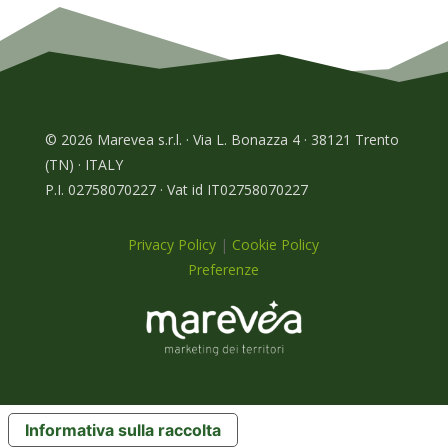
© 2026 Marevea s.r.l. · Via L. Bonazza 4 · 38121 Trento
(TN) · ITALY
P.I. 02758070227 · Vat id IT02758070227
Privacy Policy
|
Cookie Policy
Preferenze
Informativa sulla raccolta