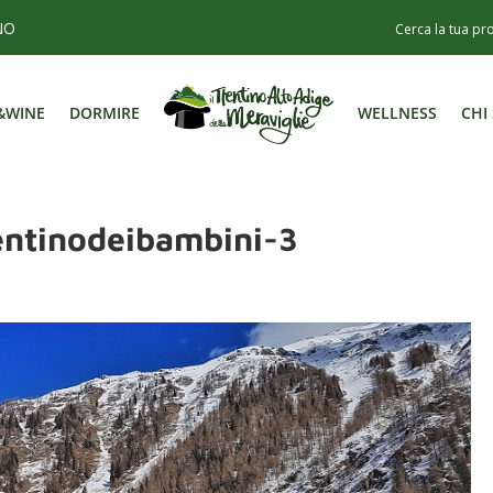
NO
&WINE
DORMIRE
WELLNESS
CHI
&WINE
DORMIRE
WELLNESS
CHI
rentinodeibambini-3