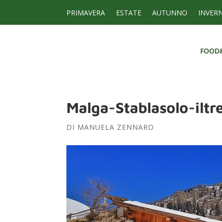
PRIMAVERA
ESTATE
AUTUNNO
INVER
FOOD
FOOD
Malga-Stablasolo-ilt
DI
MANUELA ZENNARO