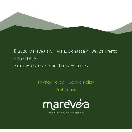
© 2026 Marevea s.r.l. · Via L. Bonazza 4 · 38121 Trento
(TN) · ITALY
P.I. 02758070227 · Vat id IT02758070227
Privacy Policy
|
Cookie Policy
Preferenze