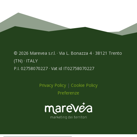
© 2026 Marevea s.r.l. · Via L. Bonazza 4 · 38121 Trento
(TN) · ITALY
P.I. 02758070227 · Vat id IT02758070227
Privacy Policy
|
Cookie Policy
Preferenze