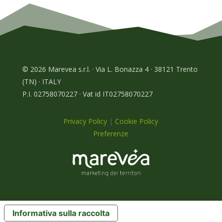
© 2026 Marevea s.r.l. · Via L. Bonazza 4 · 38121 Trento
(TN) · ITALY
P.I. 02758070227 · Vat id IT02758070227
Privacy Policy
|
Cookie Policy
Preferenze
Informativa sulla raccolta