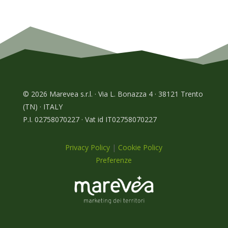
© 2026 Marevea s.r.l. · Via L. Bonazza 4 · 38121 Trento
(TN) · ITALY
P.I. 02758070227 · Vat id IT02758070227
Privacy Policy
|
Cookie Policy
Preferenze