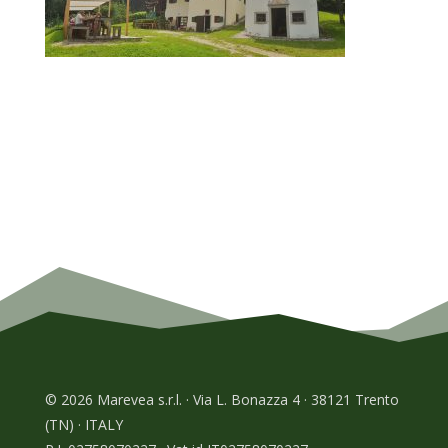
© 2026 Marevea s.r.l. · Via L. Bonazza 4 · 38121 Trento
(TN) · ITALY