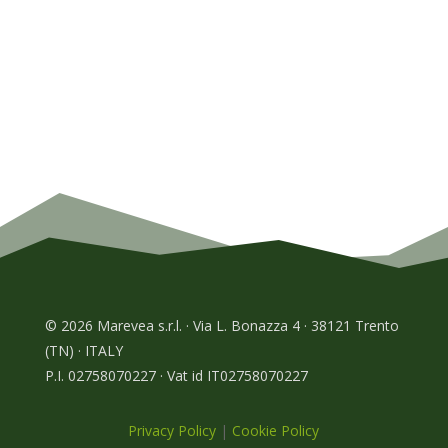
© 2026 Marevea s.r.l. · Via L. Bonazza 4 · 38121 Trento
(TN) · ITALY
P.I. 02758070227 · Vat id IT02758070227
Privacy Policy
|
Cookie Policy