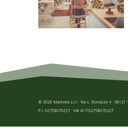
© 2026 Marevea s.r.l. · Via L. Bonazza 4 · 38121
P.I. 02758070227 · Vat id IT02758070227