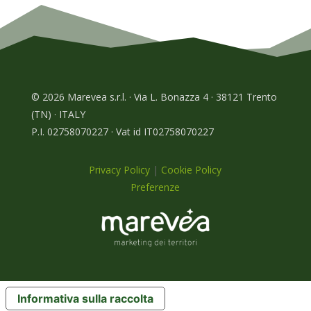
© 2026 Marevea s.r.l. · Via L. Bonazza 4 · 38121 Trento
(TN) · ITALY
P.I. 02758070227 · Vat id IT02758070227
Privacy Policy
|
Cookie Policy
Preferenze
Informativa sulla raccolta