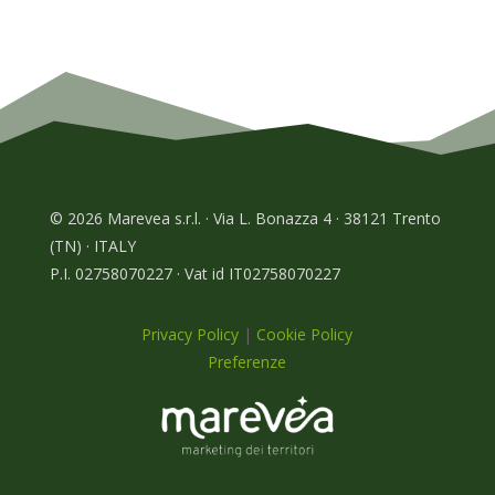
© 2026 Marevea s.r.l. · Via L. Bonazza 4 · 38121 Trento
(TN) · ITALY
P.I. 02758070227 · Vat id IT02758070227
Privacy Policy
|
Cookie Policy
Preferenze