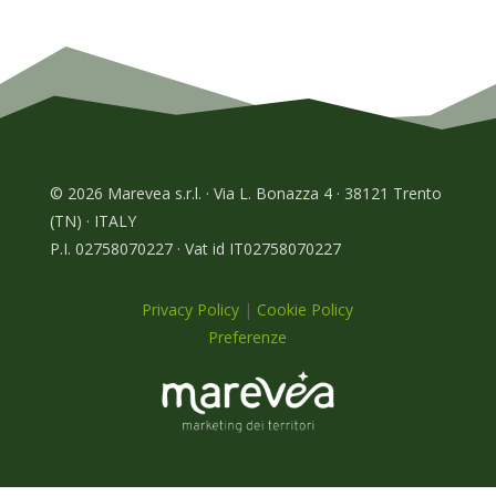
© 2026 Marevea s.r.l. · Via L. Bonazza 4 · 38121 Trento
(TN) · ITALY
P.I. 02758070227 · Vat id IT02758070227
Privacy Policy
|
Cookie Policy
Preferenze