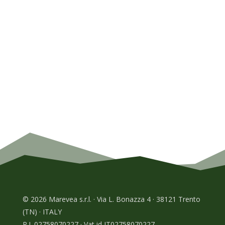
© 2026 Marevea s.r.l. · Via L. Bonazza 4 · 38121 Trento
(TN) · ITALY
P.I. 02758070227 · Vat id IT02758070227