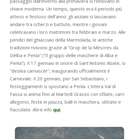
passaggio dall’inverno alla primavera si rinnovano in
chiave moderna. Un tempo, questo era il periodo più
atteso e festoso dell’anno: gli anziani si lasciavano
andare tra scherzi e battute, mentre i giovani
celebravano i loro matrimoni tra febbraio e marzo. Alle
pendici del ghiacciaio della Marmolada, le antiche
tradizioni rivivono grazie al “Grop de la Mèscres da
Dèlba e Penìa” (“Il gruppo delle maschere di Alba e
Penìa”). Il 17 gennaio in onore di Sant’Antonio Abate, si
“deslea carnascèr”, inaugurando ufficialmente il
Carnevale. Il 20 gennaio, per San Sebastiano, i
festeggiamenti si spostano a Penìa. L’intera Val di
Fassa si anima fino al Martedì Grasso con sfilate, carri
allegorici, feste in piazza, balli in maschera, slittate e
fiaccolate. Altre info
qui
.