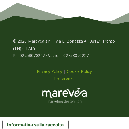
© 2026 Marevea s.r.l. · Via L. Bonazza 4 · 38121 Trento
(TN) · ITALY
P.I. 02758070227 · Vat id IT02758070227
Privacy Policy
|
Cookie Policy
Preferenze
Informativa sulla raccolta