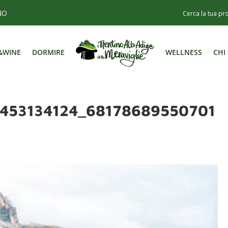
NO
&WINE
DORMIRE
WELLNESS
CHI
&WINE
DORMIRE
WELLNESS
CHI
453134124_68178689550701