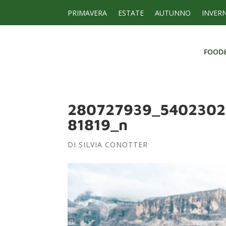
PRIMAVERA
ESTATE
AUTUNNO
INVER
FOOD
FOOD
280727939_5402302
81819_n
DI
SILVIA CONOTTER