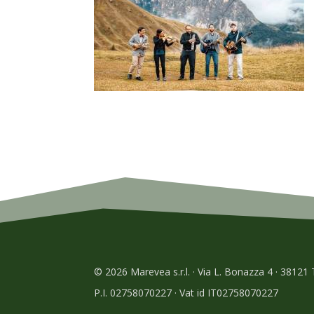
© 2026 Marevea s.r.l. · Via L. Bonazza 4 · 38121
P.I. 02758070227 · Vat id IT02758070227