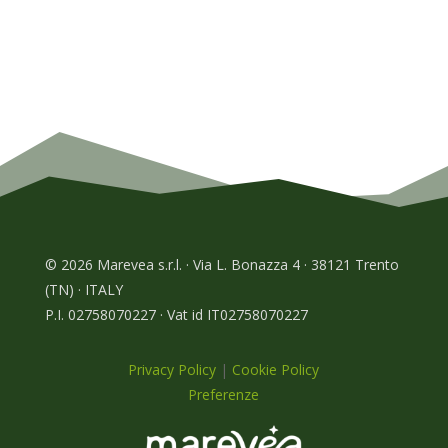
© 2026 Marevea s.r.l. · Via L. Bonazza 4 · 38121 Trento
(TN) · ITALY
P.I. 02758070227 · Vat id IT02758070227
Privacy Policy
|
Cookie Policy
Preferenze