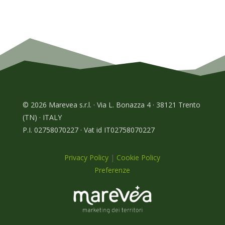
© 2026 Marevea s.r.l. · Via L. Bonazza 4 · 38121 Trento
(TN) · ITALY
P.I. 02758070227 · Vat id IT02758070227
Privacy Policy
|
Cookie Policy
Preferenze