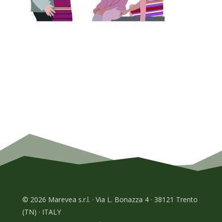
© 2026 Marevea s.r.l. · Via L. Bonazza 4 · 38121 Trento
(TN) · ITALY