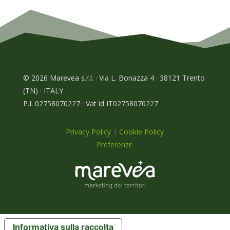
© 2026 Marevea s.r.l. · Via L. Bonazza 4 · 38121 Trento
(TN) · ITALY
P.I. 02758070227 · Vat id IT02758070227
Privacy Policy
|
Cookie Policy
Preferenze
Informativa sulla raccolta