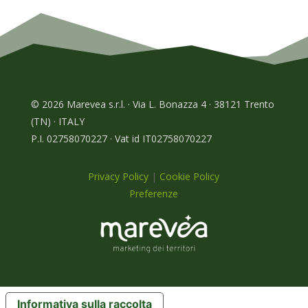
© 2026 Marevea s.r.l. · Via L. Bonazza 4 · 38121 Trento
(TN) · ITALY
P.I. 02758070227 · Vat id IT02758070227
Privacy Policy
|
Cookie Policy
Preferenze
Informativa sulla raccolta