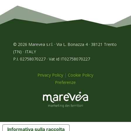
© 2026 Marevea s.r.l. · Via L. Bonazza 4 · 38121 Trento
(TN) · ITALY
P.I. 02758070227 · Vat id IT02758070227
Privacy Policy
|
Cookie Policy
Preferenze
Informativa sulla raccolta