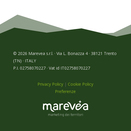
© 2026 Marevea s.r.l. · Via L. Bonazza 4 · 38121 Trento
(TN) · ITALY
P.I. 02758070227 · Vat id IT02758070227
Privacy Policy
|
Cookie Policy
Preferenze