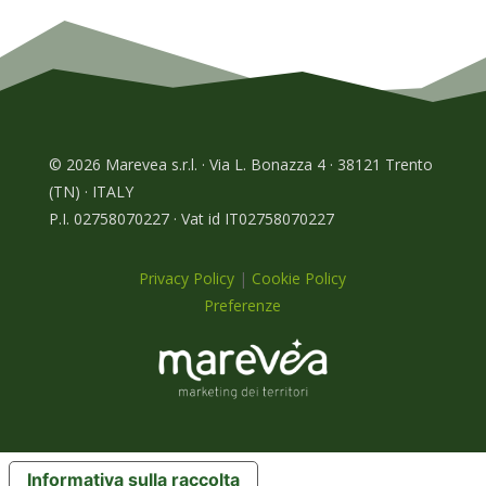
© 2026 Marevea s.r.l. · Via L. Bonazza 4 · 38121 Trento
(TN) · ITALY
P.I. 02758070227 · Vat id IT02758070227
Privacy Policy
|
Cookie Policy
Preferenze
Informativa sulla raccolta