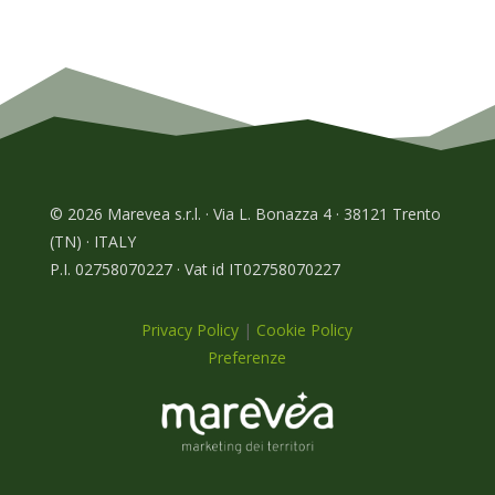
© 2026 Marevea s.r.l. · Via L. Bonazza 4 · 38121 Trento
(TN) · ITALY
P.I. 02758070227 · Vat id IT02758070227
Privacy Policy
|
Cookie Policy
Preferenze