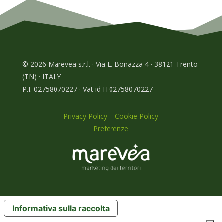
© 2026 Marevea s.r.l. · Via L. Bonazza 4 · 38121 Trento
(TN) · ITALY
P.I. 02758070227 · Vat id IT02758070227
Privacy Policy
|
Cookie Policy
Preferenze
Informativa sulla raccolta