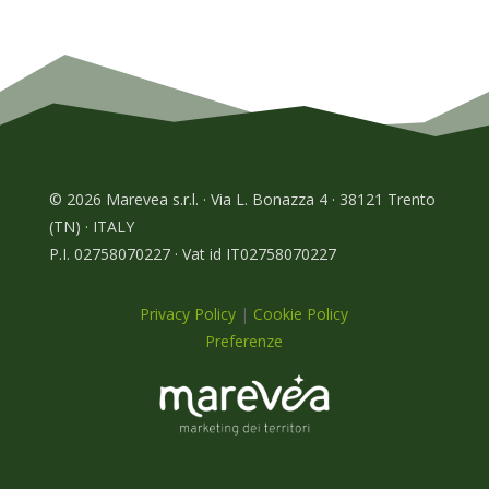
© 2026 Marevea s.r.l. · Via L. Bonazza 4 · 38121 Trento
(TN) · ITALY
P.I. 02758070227 · Vat id IT02758070227
Privacy Policy
|
Cookie Policy
Preferenze