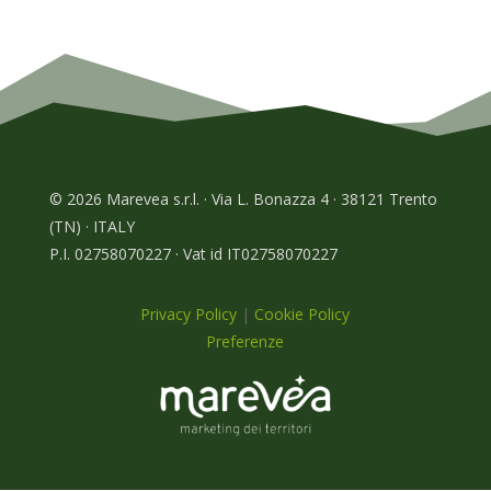
© 2026 Marevea s.r.l. · Via L. Bonazza 4 · 38121 Trento
(TN) · ITALY
P.I. 02758070227 · Vat id IT02758070227
Privacy Policy
|
Cookie Policy
Preferenze