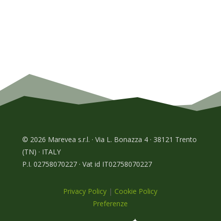
© 2026 Marevea s.r.l. · Via L. Bonazza 4 · 38121 Trento
(TN) · ITALY
P.I. 02758070227 · Vat id IT02758070227
Privacy Policy
|
Cookie Policy
Preferenze