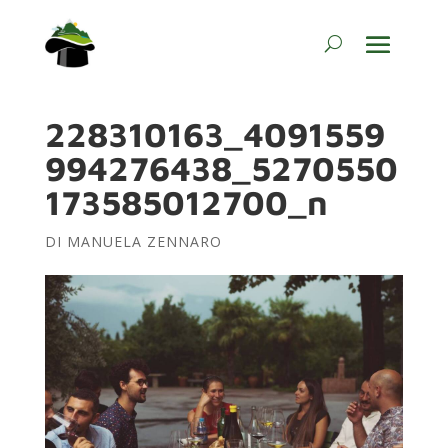
228310163_4091559
994276438_5270550
173585012700_n
DI
MANUELA ZENNARO