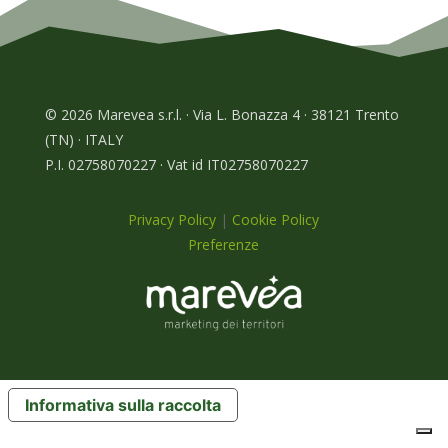
© 2026 Marevea s.r.l. · Via L. Bonazza 4 · 38121 Trento
(TN) · ITALY
P.I. 02758070227 · Vat id IT02758070227
Privacy Policy
|
Cookie Policy
Preferenze
Informativa sulla raccolta