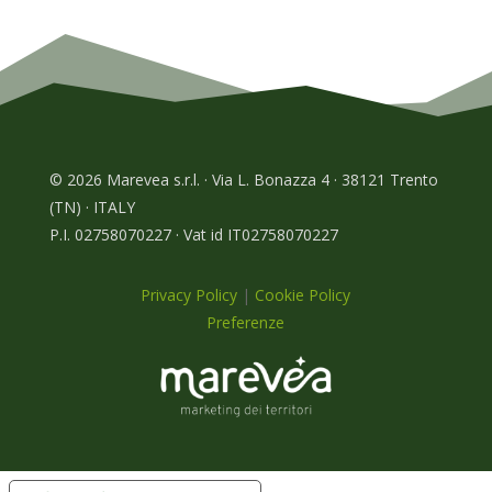
© 2026 Marevea s.r.l. · Via L. Bonazza 4 · 38121 Trento
(TN) · ITALY
P.I. 02758070227 · Vat id IT02758070227
Privacy Policy
|
Cookie Policy
Preferenze