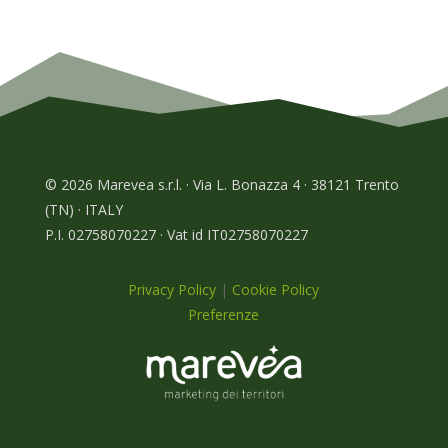
© 2026 Marevea s.r.l. · Via L. Bonazza 4 · 38121 Trento
(TN) · ITALY
P.I. 02758070227 · Vat id IT02758070227
Privacy Policy
|
Cookie Policy
Preferenze