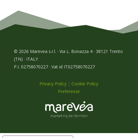
© 2026 Marevea s.r.l. · Via L. Bonazza 4 · 38121 Trento
(TN) · ITALY
P.I. 02758070227 · Vat id IT02758070227
Privacy Policy
|
Cookie Policy
Preferenze