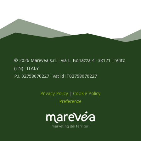
© 2026 Marevea s.r.l. · Via L. Bonazza 4 · 38121 Trento
(TN) · ITALY
P.I. 02758070227 · Vat id IT02758070227
Privacy Policy
|
Cookie Policy
Preferenze