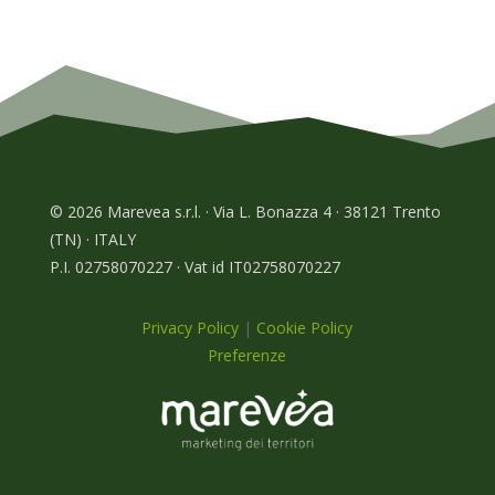
© 2026 Marevea s.r.l. · Via L. Bonazza 4 · 38121 Trento
(TN) · ITALY
P.I. 02758070227 · Vat id IT02758070227
Privacy Policy
|
Cookie Policy
Preferenze