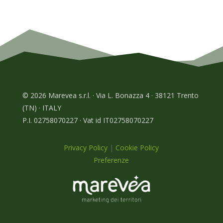
© 2026 Marevea s.r.l. · Via L. Bonazza 4 · 38121 Trento
(TN) · ITALY
P.I. 02758070227 · Vat id IT02758070227
Privacy Policy
|
Cookie Policy
Preferenze