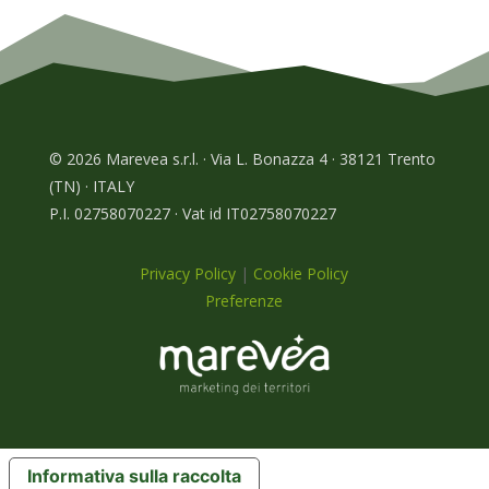
© 2026 Marevea s.r.l. · Via L. Bonazza 4 · 38121 Trento
(TN) · ITALY
P.I. 02758070227 · Vat id IT02758070227
Privacy Policy
|
Cookie Policy
Preferenze
Informativa sulla raccolta