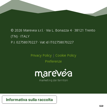
© 2026 Marevea s.r.l. · Via L. Bonazza 4 · 38121 Trento
(TN) · ITALY
P.I. 02758070227 · Vat id IT02758070227
Privacy Policy
|
Cookie Policy
Preferenze
Informativa sulla raccolta