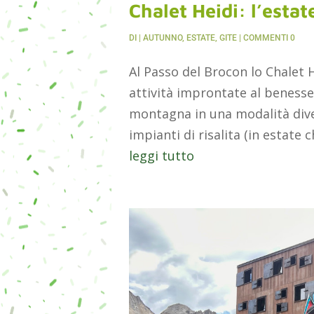
Chalet Heidi: l’estat
DI
|
AUTUNNO
,
ESTATE
,
GITE
| COMMENTI 0
Al Passo del Brocon lo Chalet 
attività improntate al benessere
montagna in una modalità dive
impianti di risalita (in estate c
leggi tutto