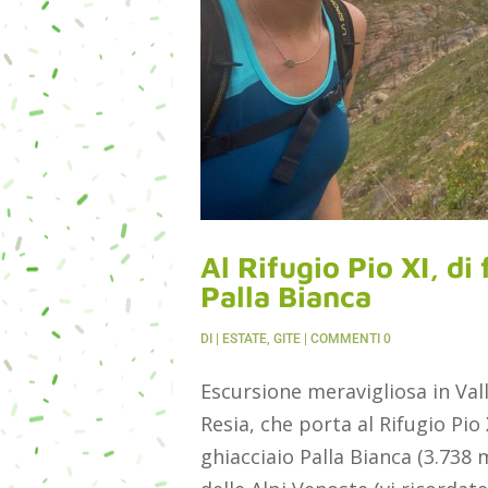
Al Rifugio Pio XI, di
Palla Bianca
DI
|
ESTATE
,
GITE
| COMMENTI 0
Escursione meravigliosa in Val
Resia, che porta al Rifugio Pio 
ghiacciaio Palla Bianca (3.738 m