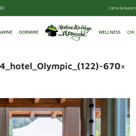
NO
&WINE
DORMIRE
WELLNESS
CHI
&WINE
DORMIRE
WELLNESS
CHI
_4_hotel_Olympic_(122)-670×