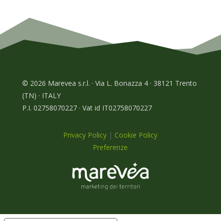
© 2026 Marevea s.r.l. · Via L. Bonazza 4 · 38121 Trento
(TN) · ITALY
P.I. 02758070227 · Vat id IT02758070227
Privacy Policy
|
Cookie Policy
Preferenze