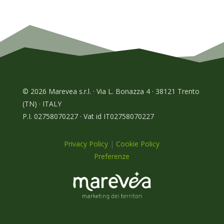
© 2026 Marevea s.r.l. · Via L. Bonazza 4 · 38121 Trento
(TN) · ITALY
P.I. 02758070227 · Vat id IT02758070227
Privacy Policy
|
Cookie Policy
Preferenze