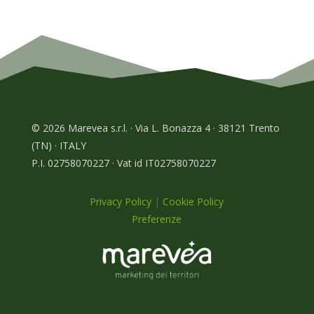
© 2026 Marevea s.r.l. · Via L. Bonazza 4 · 38121 Trento
(TN) · ITALY
P.I. 02758070227 · Vat id IT02758070227
Privacy Policy
|
Cookie Policy
Preferenze