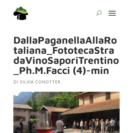
DallaPaganellaAllaRo
taliana_FototecaStra
daVinoSaporiTrentino
_Ph.M.Facci (4)-min
DI
SILVIA CONOTTER