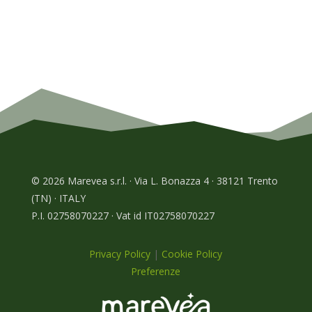
© 2026 Marevea s.r.l. · Via L. Bonazza 4 · 38121 Trento
(TN) · ITALY
P.I. 02758070227 · Vat id IT02758070227
Privacy Policy
|
Cookie Policy
Preferenze