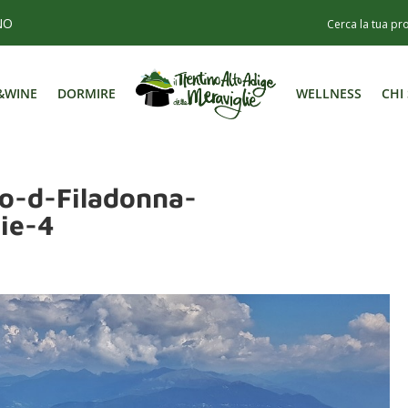
NO
&WINE
DORMIRE
WELLNESS
CHI
&WINE
DORMIRE
WELLNESS
CHI
o-d-Filadonna-
ie-4