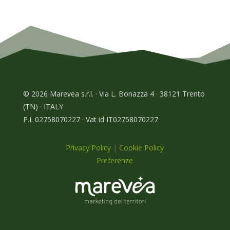
© 2026 Marevea s.r.l. · Via L. Bonazza 4 · 38121 Trento
(TN) · ITALY
P.I. 02758070227 · Vat id IT02758070227
Privacy Policy
|
Cookie Policy
Preferenze