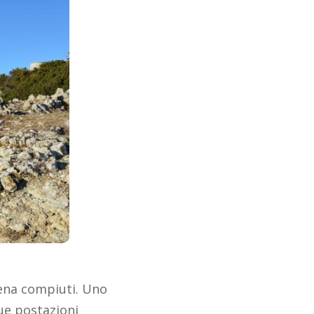
ppena compiuti. Uno
ue postazioni