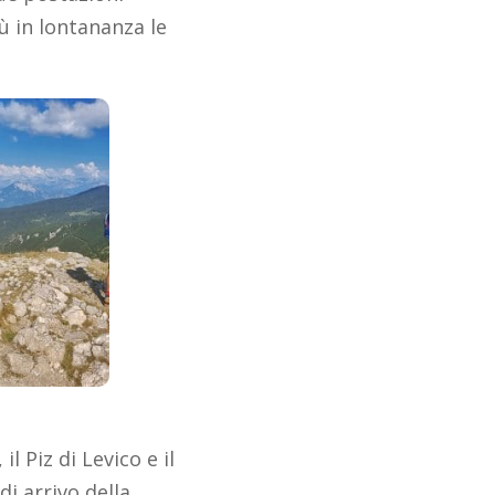
iù in lontananza le
l Piz di Levico e il
di arrivo della