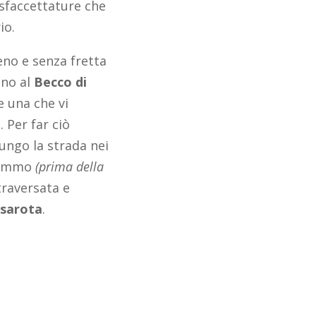
 sfaccettature che
io.
eno e senza fretta
ino al
Becco di
e una che vi
 Per far ciò
ungo la strada nei
 Sommo
(prima della
traversata e
asarota
.