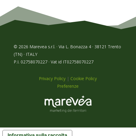
© 2026 Marevea s.r.l. · Via L. Bonazza 4 · 38121 Trento
(TN) · ITALY
P.I. 02758070227 · Vat id IT02758070227
Privacy Policy
|
Cookie Policy
Preferenze
Informativa sulla raccolta